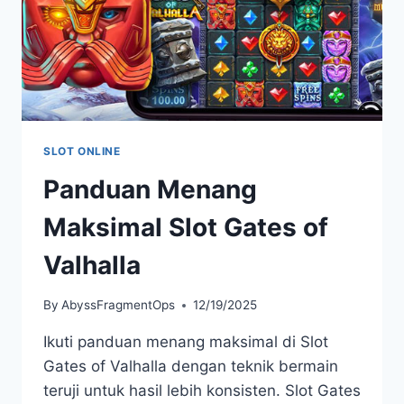
SLOT ONLINE
Panduan Menang
Maksimal Slot Gates of
Valhalla
By
AbyssFragmentOps
12/19/2025
Ikuti panduan menang maksimal di Slot
Gates of Valhalla dengan teknik bermain
teruji untuk hasil lebih konsisten. Slot Gates