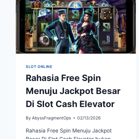
SLOT ONLINE
Rahasia Free Spin
Menuju Jackpot Besar
Di Slot Cash Elevator
By
AbyssFragmentOps
02/13/2026
Rahasia Free Spin Menuju Jackpot
Besar Di Slot Cash Elevator bukan