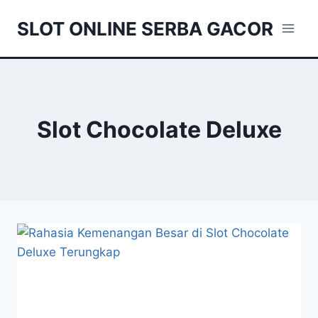
Skip
SLOT ONLINE SERBA GACOR
to
content
Slot Chocolate Deluxe