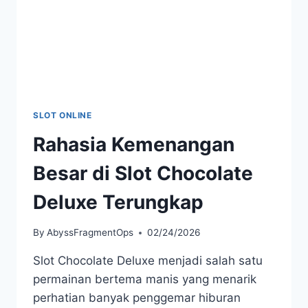
SLOT ONLINE
Rahasia Kemenangan
Besar di Slot Chocolate
Deluxe Terungkap
By
AbyssFragmentOps
02/24/2026
Slot Chocolate Deluxe menjadi salah satu
permainan bertema manis yang menarik
perhatian banyak penggemar hiburan