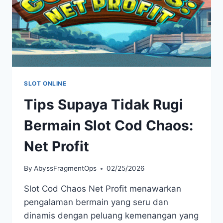
SLOT ONLINE
Tips Supaya Tidak Rugi
Bermain Slot Cod Chaos:
Net Profit
By
AbyssFragmentOps
02/25/2026
Slot Cod Chaos Net Profit menawarkan
pengalaman bermain yang seru dan
dinamis dengan peluang kemenangan yang