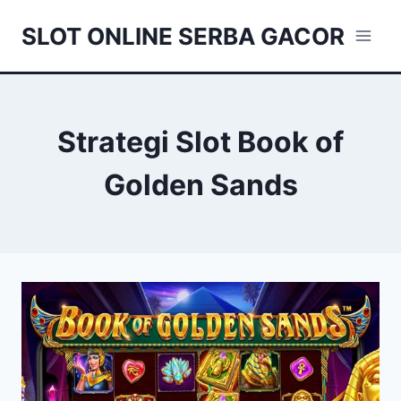
Skip
SLOT ONLINE SERBA GACOR
to
content
Strategi Slot Book of
Golden Sands