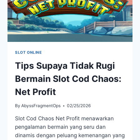
SLOT ONLINE
Tips Supaya Tidak Rugi
Bermain Slot Cod Chaos:
Net Profit
By
AbyssFragmentOps
02/25/2026
Slot Cod Chaos Net Profit menawarkan
pengalaman bermain yang seru dan
dinamis dengan peluang kemenangan yang