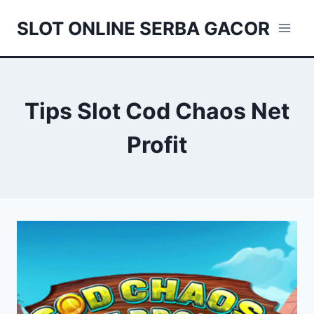
Skip
SLOT ONLINE SERBA GACOR
to
content
Tips Slot Cod Chaos Net
Profit