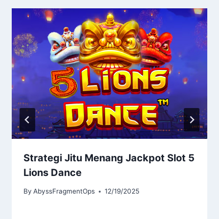
Strategi Jitu Menang Jackpot Slot 5
Lions Dance
By
AbyssFragmentOps
12/19/2025