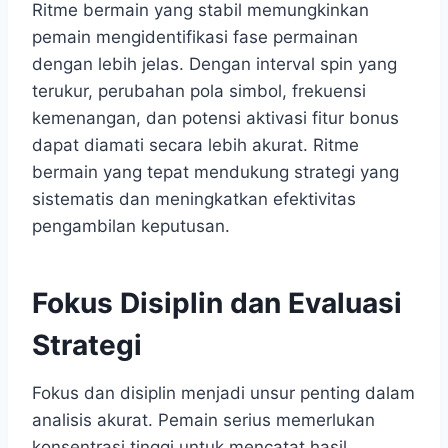
Ritme bermain yang stabil memungkinkan
pemain mengidentifikasi fase permainan
dengan lebih jelas. Dengan interval spin yang
terukur, perubahan pola simbol, frekuensi
kemenangan, dan potensi aktivasi fitur bonus
dapat diamati secara lebih akurat. Ritme
bermain yang tepat mendukung strategi yang
sistematis dan meningkatkan efektivitas
pengambilan keputusan.
Fokus Disiplin dan Evaluasi
Strategi
Fokus dan disiplin menjadi unsur penting dalam
analisis akurat. Pemain serius memerlukan
konsentrasi tinggi untuk mencatat hasil