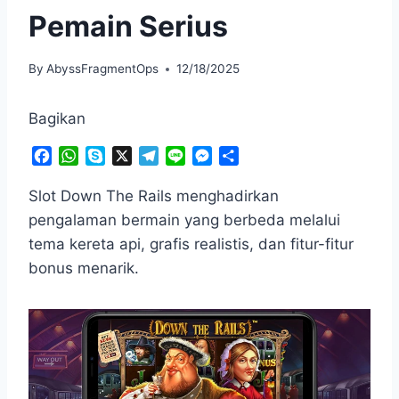
Pemain Serius
By
AbyssFragmentOps
12/18/2025
Bagikan
F
W
S
X
T
L
M
S
a
h
k
e
i
e
h
c
a
y
l
n
s
a
Slot Down The Rails menghadirkan
e
t
p
e
e
s
r
pengalaman bermain yang berbeda melalui
b
s
e
g
e
e
tema kereta api, grafis realistis, dan fitur-fitur
o
A
r
n
bonus menarik.
o
p
a
g
k
p
m
e
r