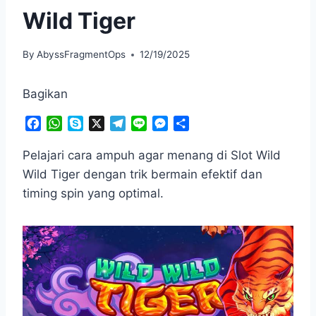
Wild Tiger
By
AbyssFragmentOps
12/19/2025
Bagikan
F
W
S
X
T
L
M
S
a
h
k
e
i
e
h
c
a
y
l
n
s
a
Pelajari cara ampuh agar menang di Slot Wild
e
t
p
e
e
s
r
Wild Tiger dengan trik bermain efektif dan
b
s
e
g
e
e
timing spin yang optimal.
o
A
r
n
o
p
a
g
k
p
m
e
r