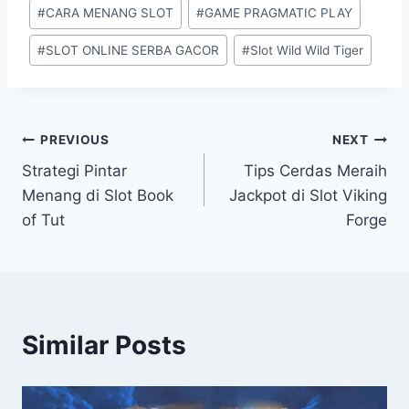
Post
#
CARA MENANG SLOT
#
GAME PRAGMATIC PLAY
Tags:
#
SLOT ONLINE SERBA GACOR
#
Slot Wild Wild Tiger
Post
PREVIOUS
NEXT
Strategi Pintar
Tips Cerdas Meraih
navigation
Menang di Slot Book
Jackpot di Slot Viking
of Tut
Forge
Similar Posts