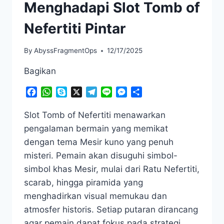
Menghadapi Slot Tomb of
Nefertiti Pintar
By
AbyssFragmentOps
12/17/2025
Bagikan
Facebook
WhatsApp
Skype
X
Telegram
Line
Messenger
Share
Slot Tomb of Nefertiti menawarkan
pengalaman bermain yang memikat
dengan tema Mesir kuno yang penuh
misteri. Pemain akan disuguhi simbol-
simbol khas Mesir, mulai dari Ratu Nefertiti,
scarab, hingga piramida yang
menghadirkan visual memukau dan
atmosfer historis. Setiap putaran dirancang
agar pemain dapat fokus pada strategi