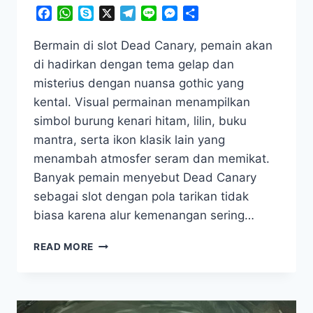
Facebook
WhatsApp
Skype
X
Telegram
Line
Messenger
Share
Bermain di slot Dead Canary, pemain akan
di hadirkan dengan tema gelap dan
misterius dengan nuansa gothic yang
kental. Visual permainan menampilkan
simbol burung kenari hitam, lilin, buku
mantra, serta ikon klasik lain yang
menambah atmosfer seram dan memikat.
Banyak pemain menyebut Dead Canary
sebagai slot dengan pola tarikan tidak
biasa karena alur kemenangan sering…
POLA
READ MORE
TARIKAN
TIDAK
BIASA
MENJADI