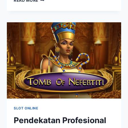
READ MORE
TIDAK
STABIL
MENJADI
TANTANGAN
SLOT
MISERY
MINING
MENARIK
SLOT ONLINE
Pendekatan Profesional