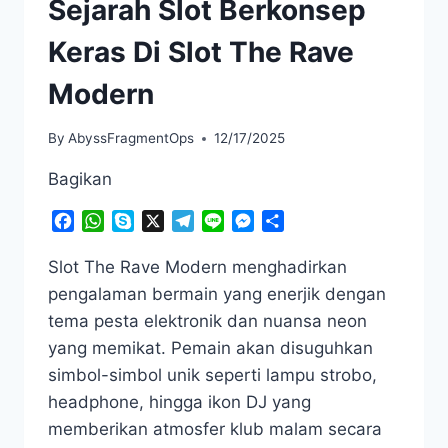
Sejarah Slot Berkonsep
Keras Di Slot The Rave
Modern
By
AbyssFragmentOps
12/17/2025
Bagikan
Facebook
WhatsApp
Skype
X
Telegram
Line
Messenger
Share
Slot The Rave Modern menghadirkan
pengalaman bermain yang enerjik dengan
tema pesta elektronik dan nuansa neon
yang memikat. Pemain akan disuguhkan
simbol-simbol unik seperti lampu strobo,
headphone, hingga ikon DJ yang
memberikan atmosfer klub malam secara