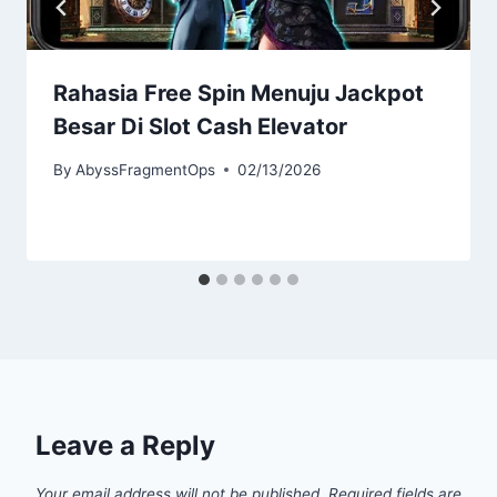
Rahasia Free Spin Menuju Jackpot
Besar Di Slot Cash Elevator
By
AbyssFragmentOps
02/13/2026
Leave a Reply
Your email address will not be published.
Required fields are