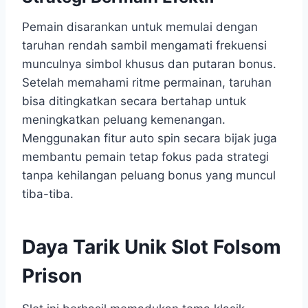
Pemain disarankan untuk memulai dengan
taruhan rendah sambil mengamati frekuensi
munculnya simbol khusus dan putaran bonus.
Setelah memahami ritme permainan, taruhan
bisa ditingkatkan secara bertahap untuk
meningkatkan peluang kemenangan.
Menggunakan fitur auto spin secara bijak juga
membantu pemain tetap fokus pada strategi
tanpa kehilangan peluang bonus yang muncul
tiba-tiba.
Daya Tarik Unik Slot Folsom
Prison