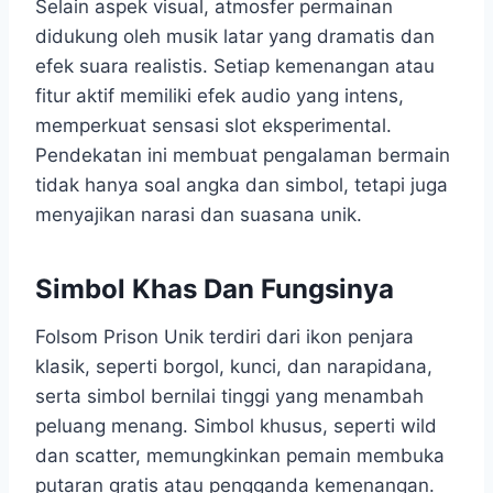
Selain aspek visual, atmosfer permainan
didukung oleh musik latar yang dramatis dan
efek suara realistis. Setiap kemenangan atau
fitur aktif memiliki efek audio yang intens,
memperkuat sensasi slot eksperimental.
Pendekatan ini membuat pengalaman bermain
tidak hanya soal angka dan simbol, tetapi juga
menyajikan narasi dan suasana unik.
Simbol Khas Dan Fungsinya
Folsom Prison Unik terdiri dari ikon penjara
klasik, seperti borgol, kunci, dan narapidana,
serta simbol bernilai tinggi yang menambah
peluang menang. Simbol khusus, seperti wild
dan scatter, memungkinkan pemain membuka
putaran gratis atau pengganda kemenangan.