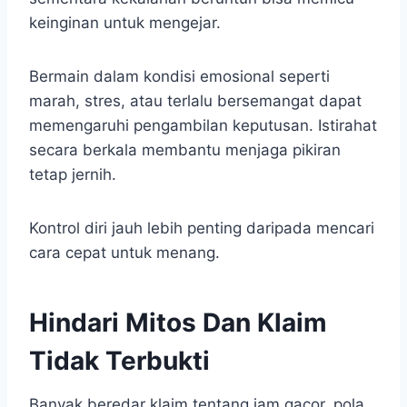
keinginan untuk mengejar.
Bermain dalam kondisi emosional seperti
marah, stres, atau terlalu bersemangat dapat
memengaruhi pengambilan keputusan. Istirahat
secara berkala membantu menjaga pikiran
tetap jernih.
Kontrol diri jauh lebih penting daripada mencari
cara cepat untuk menang.
Hindari Mitos Dan Klaim
Tidak Terbukti
Banyak beredar klaim tentang jam gacor, pola