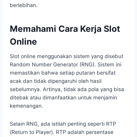
berlebihan.
Memahami Cara Kerja Slot
Online
Slot online menggunakan sistem yang disebut
Random Number Generator (RNG). Sistem ini
memastikan bahwa setiap putaran bersifat
acak dan tidak dipengaruhi oleh hasil
sebelumnya. Artinya, tidak ada pola yang bisa
ditebak atau dimanfaatkan untuk menjamin
kemenangan.
Selain RNG, ada istilah penting seperti RTP
(Return to Player). RTP adalah persentase