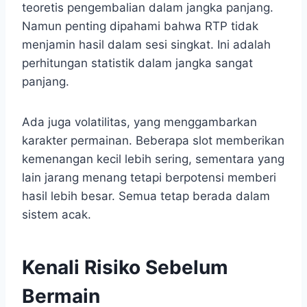
teoretis pengembalian dalam jangka panjang.
Namun penting dipahami bahwa RTP tidak
menjamin hasil dalam sesi singkat. Ini adalah
perhitungan statistik dalam jangka sangat
panjang.
Ada juga volatilitas, yang menggambarkan
karakter permainan. Beberapa slot memberikan
kemenangan kecil lebih sering, sementara yang
lain jarang menang tetapi berpotensi memberi
hasil lebih besar. Semua tetap berada dalam
sistem acak.
Kenali Risiko Sebelum
Bermain