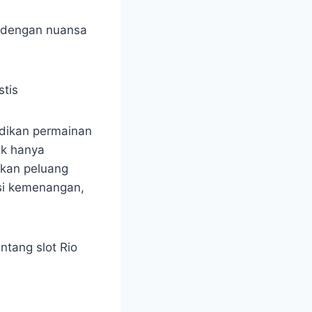
a dengan nuansa
adikan permainan
ak hanya
ikan peluang
si kemenangan,
tang slot Rio