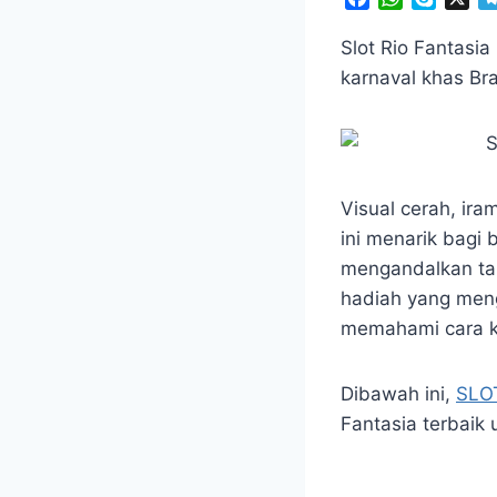
a
h
k
c
a
y
Slot Rio Fantas
e
t
p
karnaval khas Bra
b
s
e
o
A
o
p
k
p
Visual cerah, ir
ini menarik bagi 
mengandalkan tam
hadiah yang men
memahami cara ke
Dibawah ini,
SLO
Fantasia terbaik 