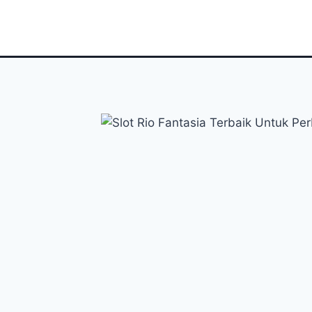
Skip
to
content