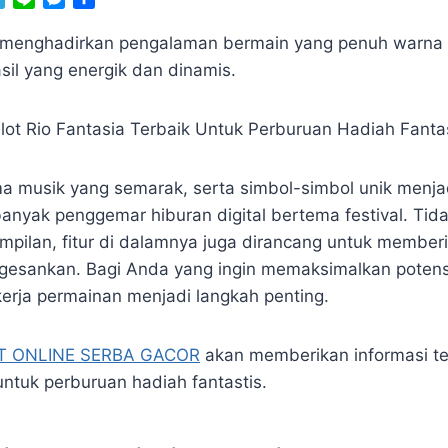
e
i
e
h
l
n
s
a
ia menghadirkan pengalaman bermain yang penuh warn
e
e
s
r
sil yang energik dan dinamis.
g
e
e
r
n
a
g
m
e
r
ama musik yang semarak, serta simbol-simbol unik menj
banyak penggemar hiburan digital bertema festival. Tid
pilan, fitur di dalamnya juga dirancang untuk member
gesankan. Bagi Anda yang ingin memaksimalkan poten
rja permainan menjadi langkah penting.
T ONLINE SERBA GACOR
akan memberikan informasi ten
untuk perburuan hadiah fantastis.