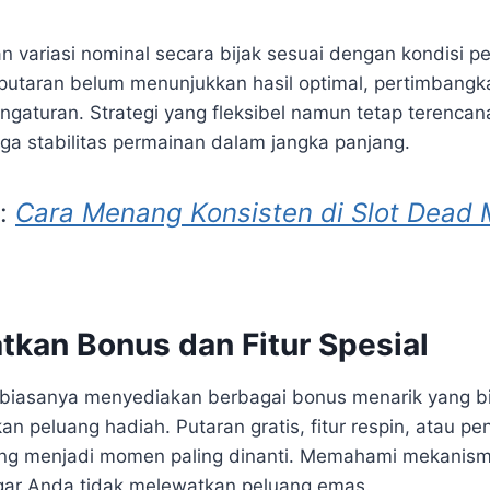
an variasi nominal secara bijak sesuai dengan kondisi p
utaran belum menunjukkan hasil optimal, pertimbangk
gaturan. Strategi yang fleksibel namun tetap terencan
 stabilitas permainan dalam jangka panjang.
a:
Cara Menang Konsisten di Slot Dead 
kan Bonus dan Fitur Spesial
a biasanya menyediakan berbagai bonus menarik yang b
n peluang hadiah. Putaran gratis, fitur respin, atau pe
ng menjadi momen paling dinanti. Memahami mekanisme
gar Anda tidak melewatkan peluang emas.