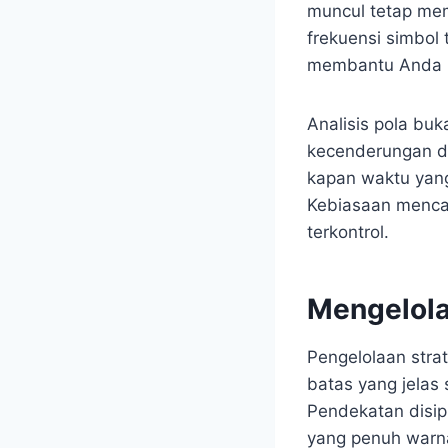
muncul tetap mem
frekuensi simbol 
membantu Anda me
Analisis pola bu
kecenderungan d
kapan waktu yang
Kebiasaan menca
terkontrol.
Mengelola
Pengelolaan stra
batas yang jelas
Pendekatan disip
yang penuh warna