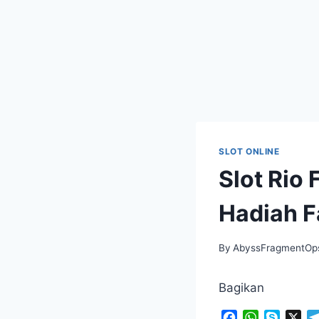
SLOT ONLINE
Slot Rio
Hadiah F
By
AbyssFragmentOp
Bagikan
F
W
S
X