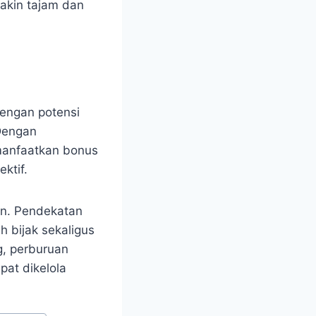
akin tajam dan
engan potensi
 Dengan
emanfaatkan bonus
ktif.
tan. Pendekatan
 bijak sekaligus
g, perburuan
pat dikelola