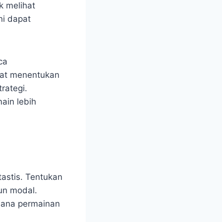
k melihat
ni dapat
ca
pat menentukan
rategi.
ain lebih
astis. Tentukan
un modal.
sana permainan