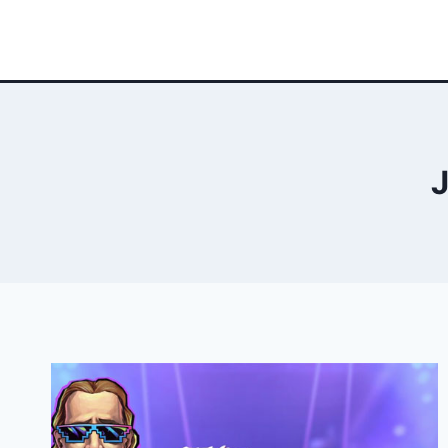
Skip
to
content