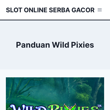
Skip
SLOT ONLINE SERBA GACOR
to
content
Panduan Wild Pixies