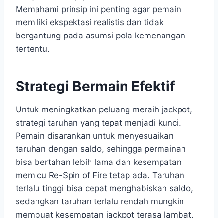
Memahami prinsip ini penting agar pemain
memiliki ekspektasi realistis dan tidak
bergantung pada asumsi pola kemenangan
tertentu.
Strategi Bermain Efektif
Untuk meningkatkan peluang meraih jackpot,
strategi taruhan yang tepat menjadi kunci.
Pemain disarankan untuk menyesuaikan
taruhan dengan saldo, sehingga permainan
bisa bertahan lebih lama dan kesempatan
memicu Re-Spin of Fire tetap ada. Taruhan
terlalu tinggi bisa cepat menghabiskan saldo,
sedangkan taruhan terlalu rendah mungkin
membuat kesempatan jackpot terasa lambat.