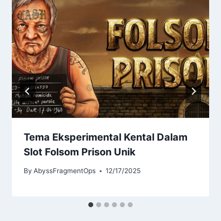
Tema Eksperimental Kental Dalam
Slot Folsom Prison Unik
By
AbyssFragmentOps
12/17/2025