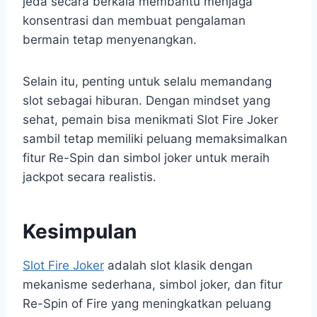
jeda secara berkala membantu menjaga
konsentrasi dan membuat pengalaman
bermain tetap menyenangkan.
Selain itu, penting untuk selalu memandang
slot sebagai hiburan. Dengan mindset yang
sehat, pemain bisa menikmati Slot Fire Joker
sambil tetap memiliki peluang memaksimalkan
fitur Re-Spin dan simbol joker untuk meraih
jackpot secara realistis.
Kesimpulan
Slot Fire Joker
adalah slot klasik dengan
mekanisme sederhana, simbol joker, dan fitur
Re-Spin of Fire yang meningkatkan peluang