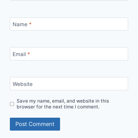
Name
*
Email
*
Website
Save my name, email, and website in this
browser for the next time I comment.