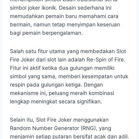
simbol joker ikonik. Desain sederhana ini
memudahkan pemain baru memahami cara
bermain, namun tetap menyimpan keseruan
bagi pemain berpengalaman.
Salah satu fitur utama yang membedakan Slot
Fire Joker dari slot lain adalah Re-Spin of Fire.
Fitur ini aktif ketika dua gulungan memiliki
simbol yang sama, memberi kesempatan untuk
respin pada gulungan ketiga. Dengan
mekanisme ini, peluang meraih kombinasi
lengkap meningkat secara signifikan.
Selain itu, Slot Fire Joker menggunakan
Random Number Generator (RNG), yang
menjamin setiap putaran bersifat acak dan adil.