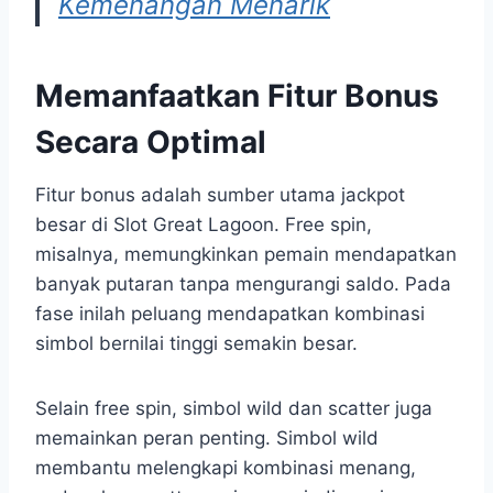
Kemenangan Menarik
Memanfaatkan Fitur Bonus
Secara Optimal
Fitur bonus adalah sumber utama jackpot
besar di Slot Great Lagoon. Free spin,
misalnya, memungkinkan pemain mendapatkan
banyak putaran tanpa mengurangi saldo. Pada
fase inilah peluang mendapatkan kombinasi
simbol bernilai tinggi semakin besar.
Selain free spin, simbol wild dan scatter juga
memainkan peran penting. Simbol wild
membantu melengkapi kombinasi menang,