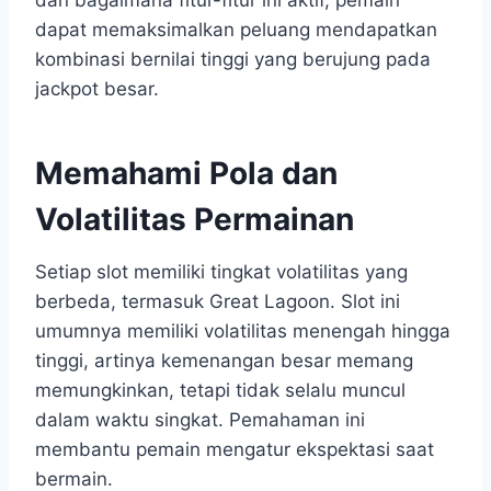
dapat memaksimalkan peluang mendapatkan
kombinasi bernilai tinggi yang berujung pada
jackpot besar.
Memahami Pola dan
Volatilitas Permainan
Setiap slot memiliki tingkat volatilitas yang
berbeda, termasuk Great Lagoon. Slot ini
umumnya memiliki volatilitas menengah hingga
tinggi, artinya kemenangan besar memang
memungkinkan, tetapi tidak selalu muncul
dalam waktu singkat. Pemahaman ini
membantu pemain mengatur ekspektasi saat
bermain.