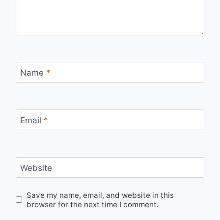
Name
*
Email
*
Website
Save my name, email, and website in this
browser for the next time I comment.